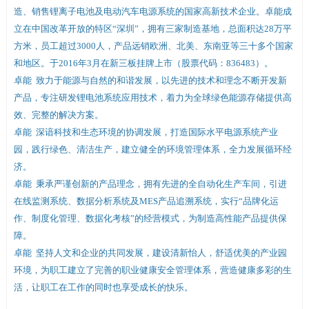
造、销售锂离子电池及电动汽车电源系统的国家高新技术企业。卓能成
立在中国改革开放的特区“深圳”，拥有三家制造基地，总面积达28万平
首
方米，员工超过3000人，产品远销欧洲、北美、东南亚等三十多个国家
和地区。于2016年3月在新三板挂牌上市（股票代码：836483）。
卓能 致力于能源与自然的和谐发展，以先进的技术和理念不断开发新
产品，专注研发锂电池系统应用技术，着力为全球绿色能源存储提供高
页
效、完整的解决方案。
卓能 深谙科技和生态环境的协调发展，打造国际水平电源系统产业
园，践行绿色、清洁生产，建立健全的环境管理体系，全力发展循环经
济。
卓能 秉承严谨创新的产品理念，拥有先进的全自动化生产车间，引进
在线监测系统、数据分析系统及MES产品追溯系统，实行“品牌化运
作、制度化管理、数据化考核”的经营模式，为制造高性能产品提供保
障。
卓能 坚持人文和企业的共同发展，建设清新怡人，舒适优美的产业园
环境，为职工建立了完善的职业健康安全管理体系，营造健康多彩的生
活，让职工在工作的同时也享受成长的快乐。